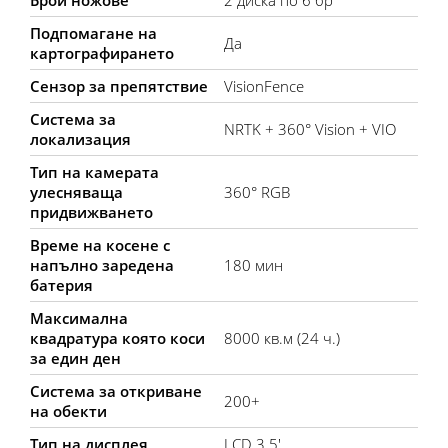
Брой ножове
2 диска по 6 бр
Подпомагане на
Да
картографирането
Сензор за препятствие
VisionFence
Система за
NRTK + 360° Vision + VIO
локализация
Тип на камерата
улесняваща
360° RGB
придвижването
Време на косене с
напълно заредена
180 мин
батерия
Максимална
квадратура която коси
8000 кв.м (24 ч.)
за един ден
Система за откриване
200+
на обекти
Тип на дисплея
LCD 3.5'