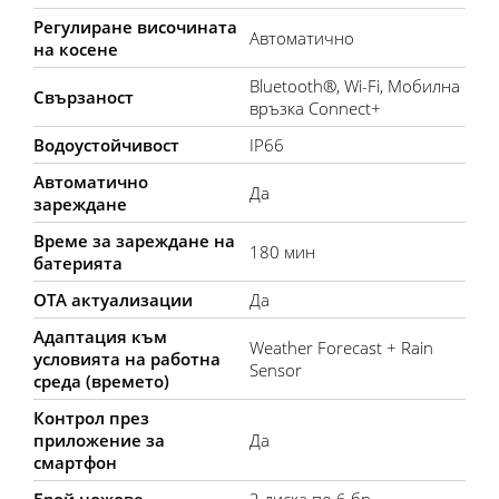
Регулиране височината
Автоматично
на косене
Bluetooth®, Wi-Fi, Мобилна
Свързаност
връзка Connect+
Водоустойчивост
IP66
Автоматично
Да
зареждане
Време за зареждане на
180 мин
батерията
OTA актуализации
Да
Адаптация към
Weather Forecast + Rain
условията на работна
Sensor
среда (времето)
Контрол през
приложение за
Да
смартфон