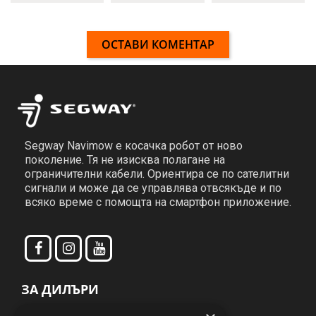
SEGWAY NAVIMOW Terranox CM240M1 е
подходяща за поддръжка на спортни игрища,
общински терени и други. Системата за
ОСТАВИ КОМЕНТАР
задвижване на четирите колела е с двойни
независими двигатели, които осигуряват
уверено сцепление на неравномерен терен и
безпроблемно спуска по терени с наклон до 84%
(40 °). Това гарантира висока
Segway Navimow е косачка робот от ново
производителност и максимална ефективност.
поколение. Тя не изисква полагане на
ограничителни кабели. Ориентира се по сателитни
Автоматичното картографиране и системата за
сигнали и може да се управлява отвсякъде и по
локализация (Network RTK + 360 ° Vision +
всяко време с помощта на смартфон приложение.
VIO) премахват завинаги нуждата от
предварително поставяне на гранични
проводници и използване на външните антени.
Системата за косене включва два диска с по 6
ЗА ДИЛЪРИ
остриета, които постигат прецизни, чисти и
Станете дилър