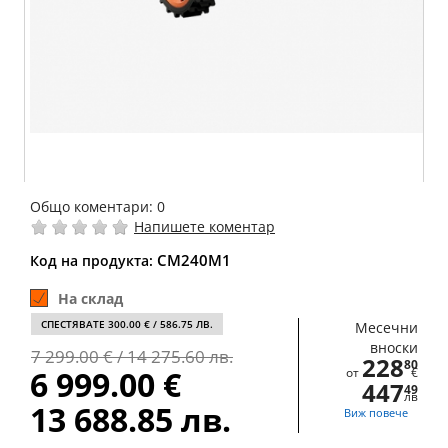
Общо коментари:
0
Напишете коментар
CM240M1
Код на продукта:
На склад
СПЕСТЯВАТЕ 300.00 € / 586.75 ЛВ.
Месечни
вноски
7 299.00 € / 14 275.60 лв.
228
80
6 999.00 €
от
€
447
49
лв
13 688.85 лв.
Виж повече