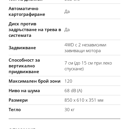
Автоматично
Да
картографиране
Диск против
задръстване на трева в
Да
системата
4WD с 2 независими
Задвижване
завиващи мотора
Способност за
7 см (до 15 см при леко
вертикално
спускане)
придвижване
Максимален брой зони
120
Ниво на шума
68 dB (A)
Размери
850 x 610 x 351 мм
Тегло
30 кг