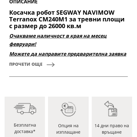
ОПИСАНИЕ
Косачка робот SEGWAY NAVIMOW
Terranox CM240M1 за тревни площи
с размер до 26000 кв.м
Очакваме наличност в края на месец
февруари!
Можете да направите предварителна заявка
за закупуване.
ПРОЧЕТИ ОЩЕ
Косачка робот SEGWAY NAVIMOW Terranox
CM240M1 е роботизирана машина за косене,
проектирана за професионални грижи за
тревата с минимални разходи за труд и
експлоатация. Моделът съчетава технология за
задвижване на всички колела, не използва
антена и кабели, а е с NRTK навигация и
Безплатна
Опция на
14 дни право на
интелигентно управление.
доставка*
изплащане
връщане