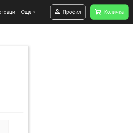
рговци
Още
Профил
Количка