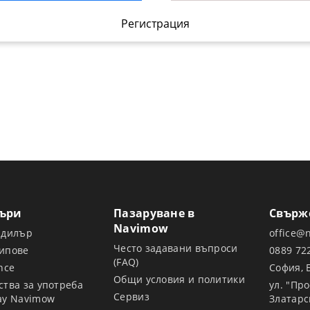
Регистрация
лъри
Пазаруване в
Свърже
Navimow
 дилър
office@
Често задавани въпроси
ипове
0889 72
(FAQ)
nce
София, 
Общи условия и политики
ства за употреба
ул. "Пр
Сервиз
ay Navimow
Златарс