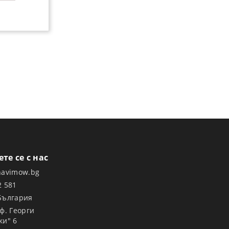
те се с нас
navimow.bg
2 581
България
оф. Георги
ки" 6