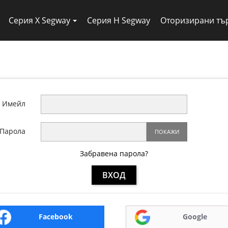
Серия X Segway
Серия H Segway
Оторизирани тъ
Имейл
Парола
ПОКАЖИ
Забравена парола?
ВХОД
Facebook
Google