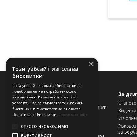
×
Този уебсайт използва
бисквитки
Този уебсайт използва бисквитки за
подобряване на потребителското
За ди
изживяване. Използвайки нашия
Станете
уебсайт, Вие се съгласявате с всички
Segway Navimow е косачка робот
бисквитки в съответствие с нашата
Видеокл
от ново поколение. Тя не
Политика за Бисквитки.
Прочетете още
VisionFe
изисква полагане на
ограничителни кабели.
Ръковод
СТРОГО НЕОБХОДИМО
Ориентира се по сателитни
за Segw
ЕФЕКТИВНОСТ
сигнали и може да се управлява