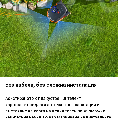
Без кабели, без сложна инсталация
Асистираното от изкуствен интелект
картиране предлага автоматична навигация и
съставяне на карта на целия терен по възможно
най-лесния начин. Бързо маркиране на виртуалните