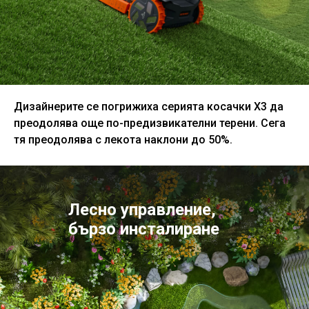
Дизайнерите се погрижиха серията косачки X3 да
преодолява още по-предизвикателни терени. Сега
тя преодолява с лекота наклони до 50%.
Лесно управление,
бързо инсталиране