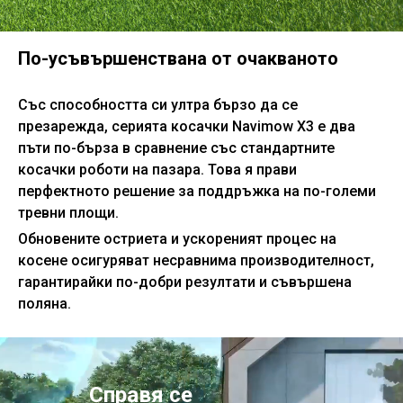
По-усъвършенствана от очакваното
Със способността си ултра бързо да се
презарежда, серията косачки Navimow X3 е два
пъти по-бърза в сравнение със стандартните
косачки роботи на пазара. Това я прави
перфектното решение за поддръжка на по-големи
тревни площи.
Обновените остриета и ускореният процес на
косене осигуряват несравнима производителност,
гарантирайки по-добри резултати и съвършена
поляна.
Справя се