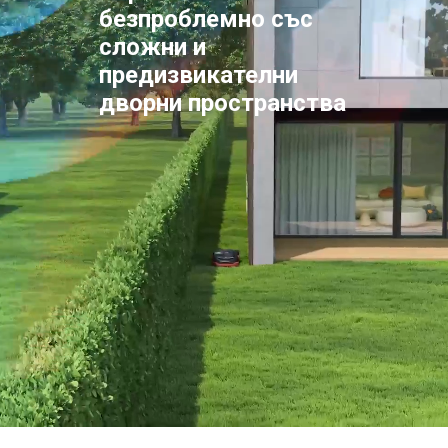
безпроблемно със
сложни и
предизвикателни
дворни пространства