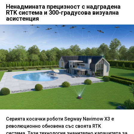
Ненадмината прецизност с надградена
RTK система и 300-градусова визуална
асистенция
Серията косачки роботи Segway Navimow X3 е
революционно обновена със своята RTK
система. Тази технология значително капацитета за