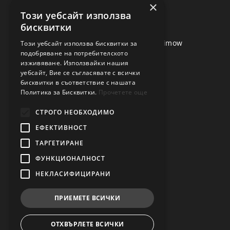
×
Видеоклипове
Този уебсайт използва
бисквитки
VisionFence
Ръководства за употреба за Segway Navimow
Този уебсайт използва бисквитки за
подобряване на потребителското
За Segway
изживяване. Използвайки нашия
уебсайт, Вие се съгласявате с всички
ПАЗАРУВАНЕ В NAVIMOW
бисквитки в съответствие с нашата
Политика за Бисквитки.
Прочетете още
Често задавани въпроси (FAQ)
СТРОГО НЕОБХОДИМО
Общи условия и политики
ЕФЕКТИВНОСТ
Сервиз
ТАРГЕТИРАНЕ
Доставка
ФУНКЦИОНАЛНОСТ
СВЪРЖЕТЕ СЕ С НАС
НЕКЛАСИФИЦИРАНИ
office@navimow.bg
ПРИЕМЕТЕ ВСИЧКИ
0889 722 581
София, България
ОТХВЪРЛЕТЕ ВСИЧКИ