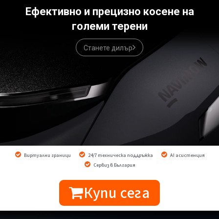
Ефективно и прецизно косене на
големи терени
Станете дилър
Виртуални граници
24/7 техническа поддръжка
AI асистенция
Сервиз в България
Купи сега