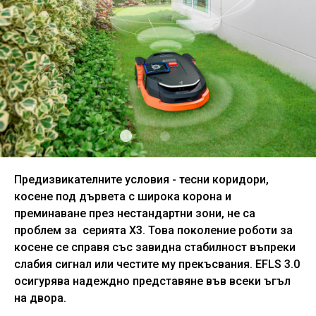
Предизвикателните условия - тесни коридори,
косене под дървета с широка корона и
преминаване през нестандартни зони, не са
проблем за серията X3. Това поколение роботи за
косене се справя със завидна стабилност въпреки
слабия сигнал или честите му прекъсвания. EFLS 3.0
осигурява надеждно представяне във всеки ъгъл
на двора.