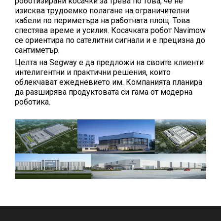
роботизирани косачки за трева по това, че не
изисква трудоемко полагане на ограничителни
кабели по периметъра на работната площ. Това
спестява време и усилия. Косачката робот Navimow
се ориентира по сателитни сигнали и е прецизна до
сантиметър.
Целта на Segway е да предложи на своите клиенти
интелигентни и практични решения, които
облекчават ежедневието им. Компанията планира
да разширява продуктовата си гама от модерна
роботика.