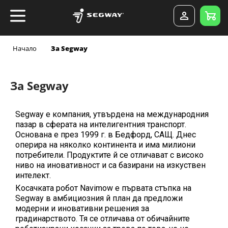
Начало
За Segway
За Segway
Segway е компания, утвърдена на международния
пазар в сферата на интелигентния транспорт.
Основана е през 1999 г. в Бедфорд, САЩ. Днес
оперира на няколко континента и има милиони
потребители. Продуктите й се отличават с високо
ниво на иновативност и са базирани на изкуствен
интелект.
Косачката робот Navimow е първата стъпка на
Segway в амбициозния й план да предложи
модерни и иновативни решения за
градинарството. Тя се отличава от обичайните