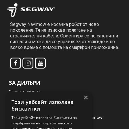
Segway Navimow е косачка робот от ново
поколение. Тя не изисква полагане на
ограничителни кабели. Ориентира се по сателитни
сигнали и може да се управлява отвсякъде и по
всяко време с помощта на смартфон приложение.
ЗА ДИЛЪРИ
Станете дилър
×
Видеоклипове
Този уебсайт използва
бисквитки
VisionFence
Ръководства за употреба за Segway Navimow
Този уебсайт използва бисквитки за
подобряване на потребителското
За Segway
изживяване. Използвайки нашия