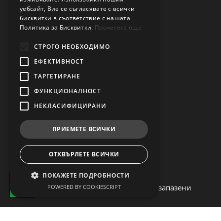
уебсайт, Вие се съгласявате с всички
ПАЗАРУВАНЕ В NAVIMOW
бисквитки в съответствие с нашата
Политика за Бисквитки.
Прочетете още
Често задавани въпроси (FAQ)
СТРОГО НЕОБХОДИМО
Общи условия и политики
ЕФЕКТИВНОСТ
Сервиз
ТАРГЕТИРАНЕ
Доставка
ФУНКЦИОНАЛНОСТ
СВЪРЖЕТЕ СЕ С НАС
НЕКЛАСИФИЦИРАНИ
office@navimow.bg
ПРИЕМЕТЕ ВСИЧКИ
0889 722 581
София, България
ОТХВЪРЛЕТЕ ВСИЧКИ
ул. "Проф. Георги Златарски" 6
ПОКАЖЕТЕ ПОДРОБНОСТИ
© 2026 – navimow.bg всички права запазени
POWERED BY COOKIESCRIPT